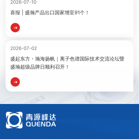
2026-07-10
喜报 | 盛瀚产品出口国家增至91个！
2026-07-02
盛起东方・瀚海扬帆｜离子色谱国际技术交流论坛暨
盛瀚超级品牌日顺利召开！