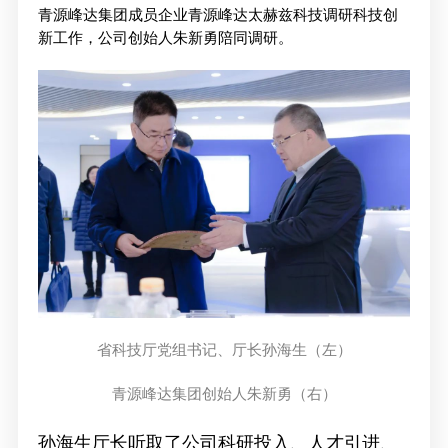
媒体联系
工作环境
青源峰达集团成员企业青源峰达太赫兹科技调研科技创
新工作，公司创始人朱新勇陪同调研。
人才招聘
联系我们
省科技厅党组书记、厅长孙海生（左）
青源峰达集团创始人朱新勇（右）
孙海生厅长听取了公司科研投入、人才引进、