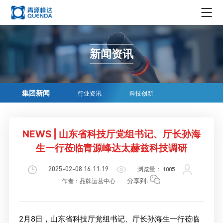
集团概况
新闻资讯
集团简介
新闻资讯
领导简介
集团新闻
企业生态
集团新闻
行业资讯
科技创新
发展历程
行业资讯
实业
企业文化
荣誉资质
科技创新
投资
NEWS | 山东省科技厅党组书记、厅长孙海
企业文化
在线商务
组织机构
生一行莅临青源峰达太赫兹科技调研
贸易
社会责任
科学仪器
媒体中心
青源峰达AI智能体
2025-02-08 16:11:19
浏览量：
1005
文化
精密耗材
分享到:
作者：品牌运营中心
媒体报道
加入我们
文创产品
品牌故事
人才理念
EN
2月8日，山东省科技厅党组书记、厅长孙海生一行莅临