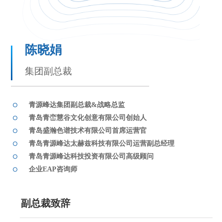
仪器被列为重点突破领域，这是时代赋予我们
的重大机遇。马年象征着奋进与突破，新的一
年，我们将以“夯实基础、清爽经营、稳定发
展”为核心，锚定长期主义，把时代机遇转化为
陈晓娟
企业行稳致远的动能。
集团副总裁
伙伴们，2026 年是我们迈向 “国内领先仪器公
司”的关键之年。让我们以龙马精神为旗，以奋
青源峰达集团副总裁&战略总监
斗者为本，在夯实基础的道路上策马扬鞭，用
实干书写青源峰达更加辉煌的未来！
青岛青峦慧谷文化创意有限公司创始人
青岛盛瀚色谱技术有限公司首席运营官
青岛青源峰达太赫兹科技有限公司运营副总经理
青岛青源峰达科技投资有限公司高级顾问
企业EAP咨询师
副总裁致辞