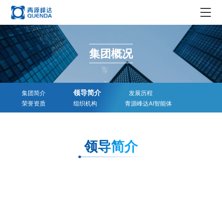
集团概况
集团概况
集团简介
新闻资讯
领导简介
集团新闻
企业生态
领导简介
集团简介
发展历程
发展历程
荣誉资质
组织机构
青源峰达AI智能体
行业资讯
实业
企业文化
荣誉资质
科技创新
投资
企业文化
在线商务
领导简介
组织机构
贸易
社会责任
科学仪器
媒体中心
青源峰达AI智能体
文化
精密耗材
媒体报道
加入我们
文创产品
品牌故事
人才理念
EN