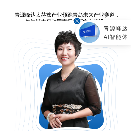
青源峰达太赫兹产业领跑青岛未来产业赛道，
作为链主启动国家级创新中心建设；
青源峰达
AI智能体
众创平台核心部件首次实现对印度出口；
大湾区创新中心-实现独立运营，迈入自主发展
新阶段；
团队年轻化、国际化水平持续提升。
这些成绩，是每一位青源峰达人对“高质量”发
展的坚守，是“拼搏365天，全面实现全球领
先”的誓言兑现。
2026 年，是国家 “十五五”规划开局之年，高端