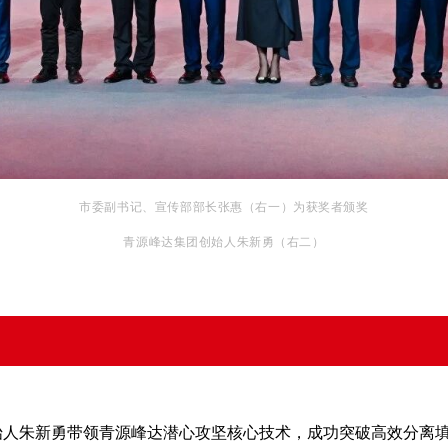
市委副书记、宣传部部长张惠（右一）为获奖者颁奖
青源峰达集团创始人朱新勇（右二）
始人朱新勇带领青源峰达潜心攻坚核心技术，成功突破高效分离