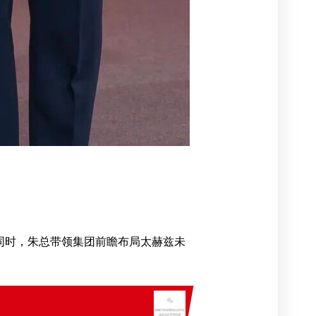
同时，朱总带领集团前瞻布局太赫兹未