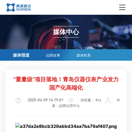
集团概况
媒体中心
集团简介
新闻资讯
领导简介
集团新闻
企业生态
媒体报道
品牌故事
媒体联系
发展历程
行业资讯
实业
企业文化
荣誉资质
科技创新
投资
“重量级”项目落地！青岛仪器仪表产业发力
企业文化
在线商务
组织机构
国产化高端化
贸易
社会责任
科学仪器
媒体中心
青源峰达AI智能体
2025-04-09 14:19:01
浏览量：
914
作
文化
精密耗材
者：品牌运营中心
媒体报道
加入我们
文创产品
品牌故事
人才理念
EN