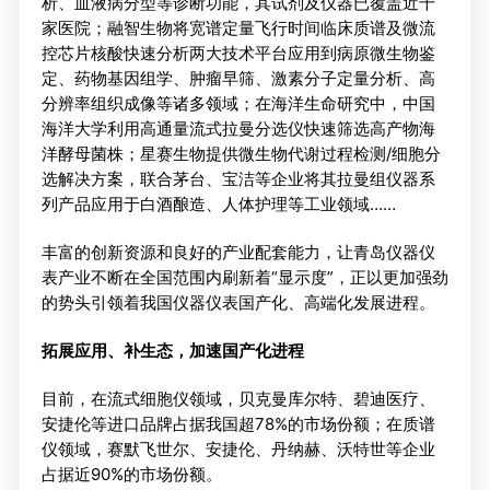
析、血液病分型等诊断功能，其试剂及仪器已覆盖近千
家医院；融智生物将宽谱定量飞行时间临床质谱及微流
控芯片核酸快速分析两大技术平台应用到病原微生物鉴
定、药物基因组学、肿瘤早筛、激素分子定量分析、高
分辨率组织成像等诸多领域；在海洋生命研究中，中国
海洋大学利用高通量流式拉曼分选仪快速筛选高产物海
洋酵母菌株；星赛生物提供微生物代谢过程检测/细胞分
选解决方案，联合茅台、宝洁等企业将其拉曼组仪器系
列产品应用于白酒酿造、人体护理等工业领域……
丰富的创新资源和良好的产业配套能力，让青岛仪器仪
表产业不断在全国范围内刷新着“显示度”，正以更加强劲
的势头引领着我国仪器仪表国产化、高端化发展进程。
拓展应用、补生态，加速国产化进程
目前，在流式细胞仪领域，贝克曼库尔特、碧迪医疗、
安捷伦等进口品牌占据我国超78%的市场份额；在质谱
仪领域，赛默飞世尔、安捷伦、丹纳赫、沃特世等企业
占据近90%的市场份额。