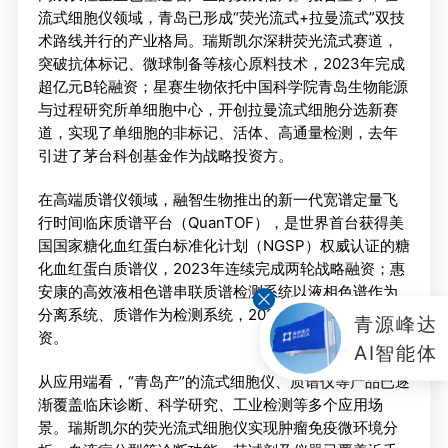
流式细胞仪领域，青岛已形成“荧光流式+拉曼流式”双技
术路线并行的产业格局。瑞斯凯尔深耕荧光流式赛道，
突破抗体标记、微球制备等核心原料技术，2023年完成
超亿元B轮融资；星赛生物依托中国科学院青岛生物能源
与过程研究所单细胞中心，开创拉曼流式细胞分选新赛
道，实现了单细胞的非标记、活体、高通量检测，去年
引进了茅台科创基金作为战略投资方。
在高端质谱仪领域，融智生物推出的新一代宽谱定量飞
行时间临床质谱平台（QuanTOF），是世界首台获得美
国国家糖化血红蛋白标准化计划（NGSP）权威认证的糖
化血红蛋白质谱仪，2023年连续完成两轮战略融资；惠
安康的高效液相色谱串联质谱检测系统以液相色谱作为
分离系统、质谱作为检测系统，2024年完成天使轮融
青源峰达
资。
AI智能体
从应用端看，“青岛产”的流式细胞仪、质谱仪等产品已逐
渐覆盖临床诊断、科学研究、工业检测等多个应用场
景。瑞斯凯尔的荧光流式细胞仪实现肿瘤免疫微环境分