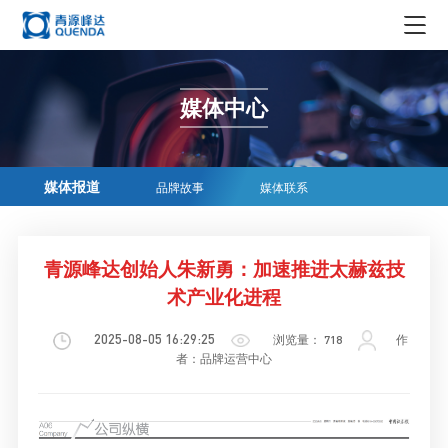
集团概况
媒体中心
集团简介
新闻资讯
领导简介
集团新闻
企业生态
媒体报道
品牌故事
媒体联系
发展历程
行业资讯
实业
企业文化
荣誉资质
科技创新
投资
青源峰达创始人朱新勇：加速推进太赫兹技
企业文化
在线商务
组织机构
术产业化进程
贸易
社会责任
科学仪器
媒体中心
青源峰达AI智能体
2025-08-05 16:29:25
浏览量：
718
作
文化
精密耗材
者：品牌运营中心
媒体报道
加入我们
文创产品
品牌故事
人才理念
EN