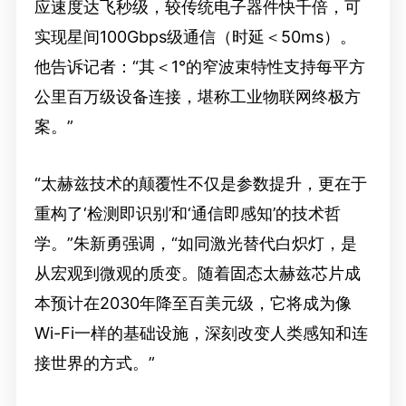
应速度达飞秒级，较传统电子器件快千倍，可
实现星间100Gbps级通信（时延＜50ms）。
他告诉记者：“其＜1°的窄波束特性支持每平方
公里百万级设备连接，堪称工业物联网终极方
案。”
“太赫兹技术的颠覆性不仅是参数提升，更在于
重构了‘检测即识别’和‘通信即感知’的技术哲
学。”朱新勇强调，“如同激光替代白炽灯，是
从宏观到微观的质变。随着固态太赫兹芯片成
本预计在2030年降至百美元级，它将成为像
Wi-Fi一样的基础设施，深刻改变人类感知和连
接世界的方式。”