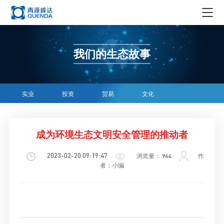
集团概况
我们的生态故事
集团简介
新闻资讯
领导简介
集团新闻
企业生态
实业
投资
贸易
文化
发展历程
行业资讯
实业
企业文化
荣誉资质
科技创新
投资
成为环境生态文明安全管理的推动者
企业文化
在线商务
组织机构
贸易
社会责任
2023-02-20 09:19:47
浏览量： 964
作
科学仪器
媒体中心
者：小编
青源峰达AI智能体
文化
精密耗材
媒体报道
加入我们
文创产品
品牌故事
人才理念
EN