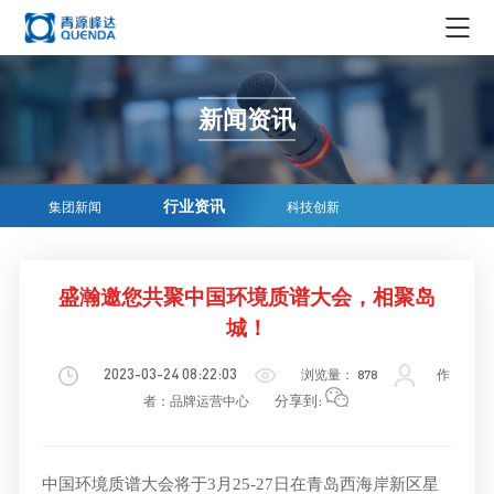
集团概况
新闻资讯
集团简介
新闻资讯
领导简介
集团新闻
企业生态
行业资讯
集团新闻
科技创新
发展历程
行业资讯
实业
企业文化
荣誉资质
科技创新
投资
盛瀚邀您共聚中国环境质谱大会，相聚岛
企业文化
在线商务
组织机构
城！
贸易
社会责任
科学仪器
媒体中心
青源峰达AI智能体
2023-03-24 08:22:03
浏览量：
878
作
文化
精密耗材
分享到:
者：品牌运营中心
媒体报道
加入我们
文创产品
品牌故事
人才理念
EN
中国环境质谱大会将于3月25-27日在青岛西海岸新区星